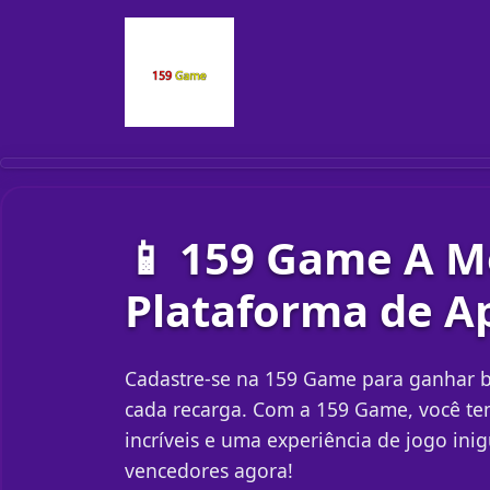
📱 159 Game A M
Plataforma de A
Cadastre-se na 159 Game para ganhar 
cada recarga. Com a 159 Game, você t
incríveis e uma experiência de jogo inig
vencedores agora!