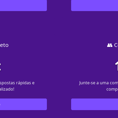
reto
👥 
t
espostas rápidas e
Junte-se a uma com
lizado!
compa
e