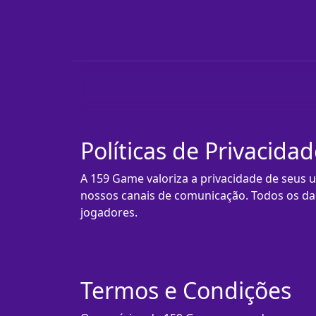
Políticas de Privacida
A 159 Game valoriza a privacidade de seus
nossos canais de comunicação. Todos os dad
jogadores.
Termos e Condições