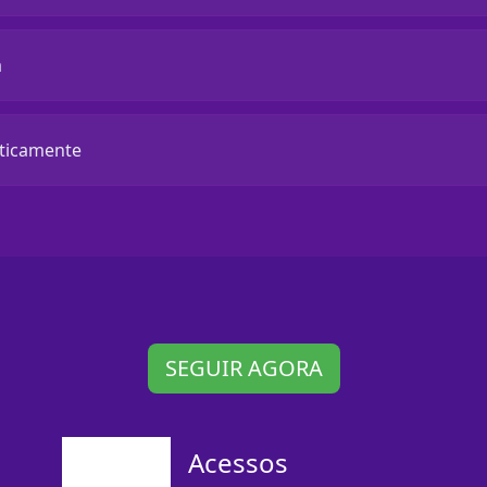
a
aticamente
SEGUIR AGORA
Acessos