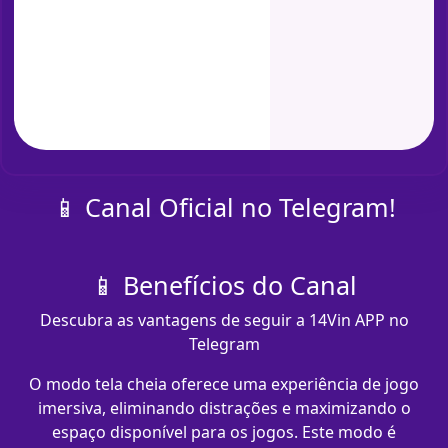
📱 Canal Oficial no Telegram!
📱 Benefícios do Canal
Descubra as vantagens de seguir a 14Vin APP no
Telegram
O modo tela cheia oferece uma experiência de jogo
imersiva, eliminando distrações e maximizando o
espaço disponível para os jogos. Este modo é