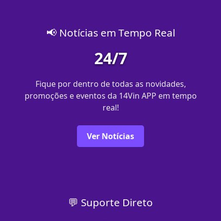
📢 Notícias em Tempo Real
24/7
Fique por dentro de todas as novidades,
promoções e eventos da 14Vin APP em tempo
real!
Ver Notícias
💬 Suporte Direto