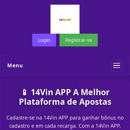
Login
Registrar-se
Menu
📱 14Vin APP A Melhor
Plataforma de Apostas
Cadastre-se na 14Vin APP para ganhar bônus no
cadastro e em cada recarga. Com a 14Vin APP,