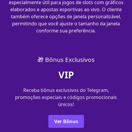
especialmente útil para jogos de slots com gráficos
elaborados e apostas esportivas ao vivo. O cliente
também oferece opções de janela personalizável,
permitindo que você ajuste o tamanho da janela
conforme sua preferência.
🎁 Bônus Exclusivos
VIP
Receba bônus exclusivos do Telegram,
promoções especiais e códigos promocionais
únicos!
Ver Bônus