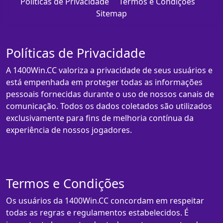
Políticas de Privacidade
Termos e Condições
Sitemap
Políticas de Privacidade
A 1400Win.CC valoriza a privacidade de seus usuários e
está empenhada em proteger todas as informações
pessoais fornecidas durante o uso de nossos canais de
comunicação. Todos os dados coletados são utilizados
exclusivamente para fins de melhoria contínua da
experiência de nossos jogadores.
Termos e Condições
Os usuários da 1400Win.CC concordam em respeitar
todas as regras e regulamentos estabelecidos. É