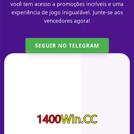
você tem acesso a promoções incríveis e uma
experiência de jogo inigualável. Junte-se aos
vencedores agora!
SEGUIR NO TELEGRAM