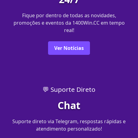
Fique por dentro de todas as novidades,
promoções e eventos da 1400Win.CC em tempo
real!
Ver Notícias
💬 Suporte Direto
Chat
Suporte direto via Telegram, respostas rápidas e
atendimento personalizado!