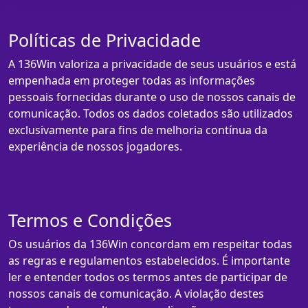
Políticas de Privacidade
A 136Win valoriza a privacidade de seus usuários e está
empenhada em proteger todas as informações
pessoais fornecidas durante o uso de nossos canais de
comunicação. Todos os dados coletados são utilizados
exclusivamente para fins de melhoria contínua da
experiência de nossos jogadores.
Termos e Condições
Os usuários da 136Win concordam em respeitar todas
as regras e regulamentos estabelecidos. É importante
ler e entender todos os termos antes de participar de
nossos canais de comunicação. A violação destes