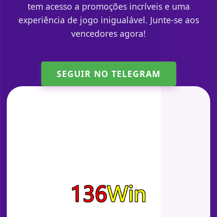
tem acesso a promoções incríveis e uma
experiência de jogo inigualável. Junte-se aos
vencedores agora!
SEGUIR NO TELEGRAM