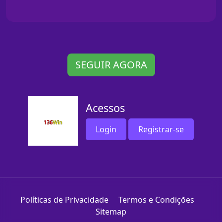
SEGUIR AGORA
Acessos
Login
Registrar-se
Políticas de Privacidade
Termos e Condições
Sitemap