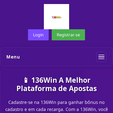
Login
Registrar-se
Menu
📱 136Win A Melhor
Plataforma de Apostas
Cadastre-se na 136Win para ganhar bônus no
cadastro e em cada recarga. Com a 136Win, você