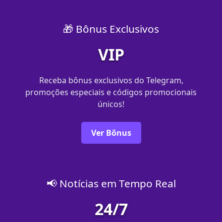
🎁 Bônus Exclusivos
VIP
Receba bônus exclusivos do Telegram,
promoções especiais e códigos promocionais
únicos!
Ver Bônus
📢 Notícias em Tempo Real
24/7