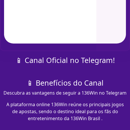
📱 Canal Oficial no Telegram!
📱 Benefícios do Canal
Descubra as vantagens de seguir a 136Win no Telegram
A plataforma online 136Win reúne os principais jogos
de apostas, sendo o destino ideal para os fãs do
entretenimento da 136Win Brasil .