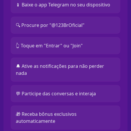
📱 Baixe o app Telegram no seu dispositivo
🔍 Procure por "@123BrOficial"
👆 Toque em "Entrar" ou "Join"
🔔 Ative as notificações para não perder
nada
💬 Participe das conversas e interaja
🎁 Receba bônus exclusivos
automaticamente