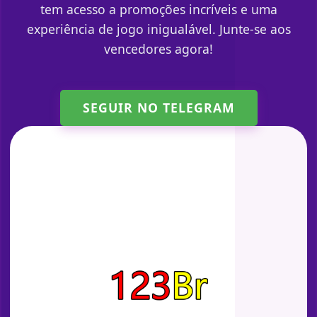
tem acesso a promoções incríveis e uma
experiência de jogo inigualável. Junte-se aos
vencedores agora!
SEGUIR NO TELEGRAM