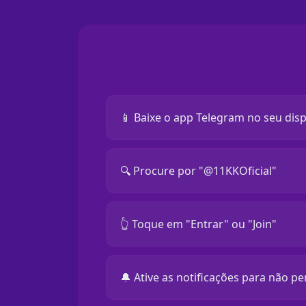
📱 Baixe o app Telegram no seu disp
🔍 Procure por "@11KKOficial"
👆 Toque em "Entrar" ou "Join"
🔔 Ative as notificações para não p