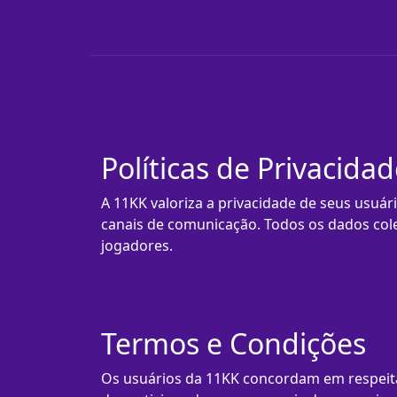
Políticas de Privacida
A 11KK valoriza a privacidade de seus usuá
canais de comunicação. Todos os dados cole
jogadores.
Termos e Condições
Os usuários da 11KK concordam em respeitar