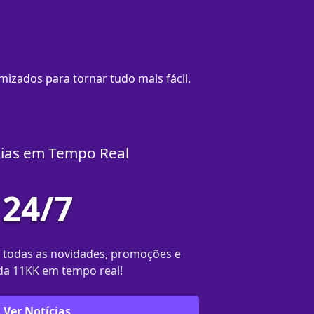
mizados para tornar tudo mais fácil.
cias em Tempo Real
24/7
e todas as novidades, promoções e
da 11KK em tempo real!
Ver Notícias