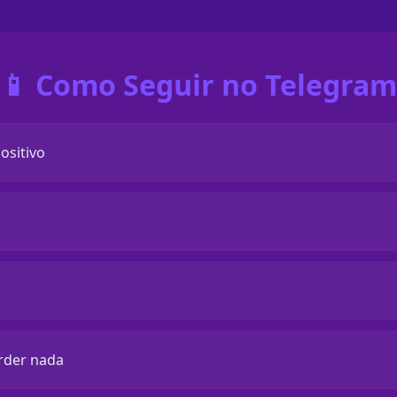
📱 Como Seguir no Telegram
ositivo
erder nada