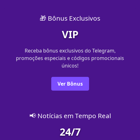
🎁 Bônus Exclusivos
VIP
Receba bônus exclusivos do Telegram,
promoções especiais e códigos promocionais
únicos!
Ver Bônus
📢 Notícias em Tempo Real
24/7