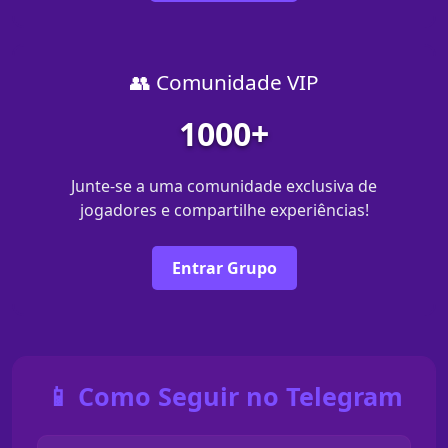
👥 Comunidade VIP
1000+
Junte-se a uma comunidade exclusiva de
jogadores e compartilhe experiências!
Entrar Grupo
📱 Como Seguir no Telegram