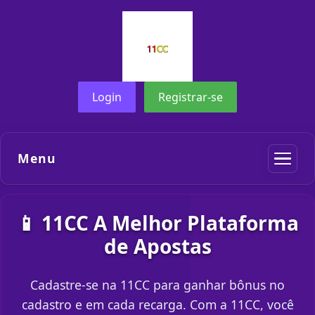
Login
Registrar-se
Menu
📱 11CC A Melhor Plataforma
de Apostas
Cadastre-se na 11CC para ganhar bônus no
cadastro e em cada recarga. Com a 11CC, você