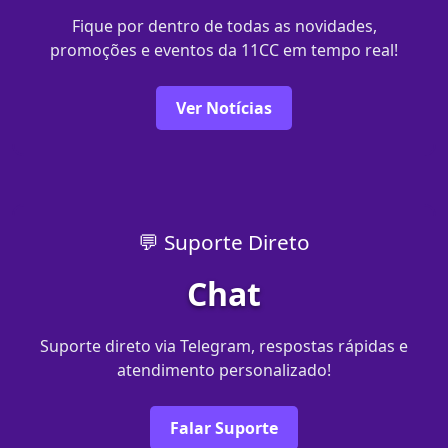
Fique por dentro de todas as novidades,
promoções e eventos da 11CC em tempo real!
Ver Notícias
💬 Suporte Direto
Chat
Suporte direto via Telegram, respostas rápidas e
atendimento personalizado!
Falar Suporte