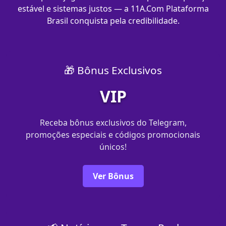
estável e sistemas justos — a 11A.Com Plataforma
Brasil conquista pela credibilidade.
🎁 Bônus Exclusivos
VIP
Receba bônus exclusivos do Telegram,
promoções especiais e códigos promocionais
únicos!
Ver Bônus