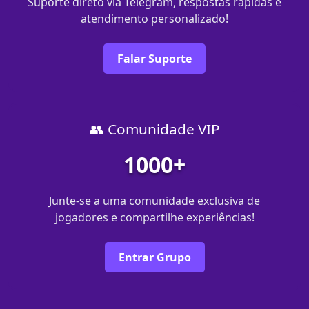
Suporte direto via Telegram, respostas rápidas e
atendimento personalizado!
Falar Suporte
👥 Comunidade VIP
1000+
Junte-se a uma comunidade exclusiva de
jogadores e compartilhe experiências!
Entrar Grupo