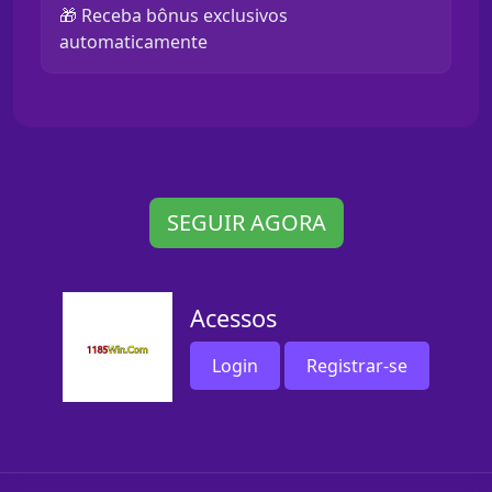
🎁 Receba bônus exclusivos
automaticamente
SEGUIR AGORA
Acessos
Login
Registrar-se