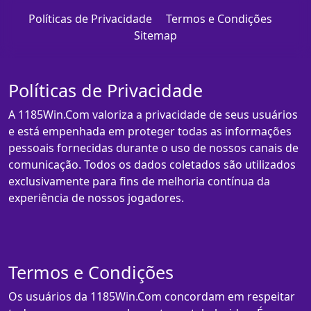
Políticas de Privacidade
Termos e Condições
Sitemap
Políticas de Privacidade
A 1185Win.Com valoriza a privacidade de seus usuários
e está empenhada em proteger todas as informações
pessoais fornecidas durante o uso de nossos canais de
comunicação. Todos os dados coletados são utilizados
exclusivamente para fins de melhoria contínua da
experiência de nossos jogadores.
Termos e Condições
Os usuários da 1185Win.Com concordam em respeitar