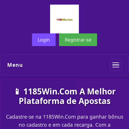
Login
Registrar-se
Menu
📱 1185Win.Com A Melhor
Plataforma de Apostas
Cadastre-se na 1185Win.Com para ganhar bônus
no cadastro e em cada recarga. Com a