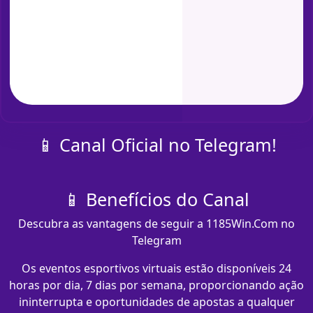
📱 Canal Oficial no Telegram!
📱 Benefícios do Canal
Descubra as vantagens de seguir a 1185Win.Com no
Telegram
Os eventos esportivos virtuais estão disponíveis 24
horas por dia, 7 dias por semana, proporcionando ação
ininterrupta e oportunidades de apostas a qualquer