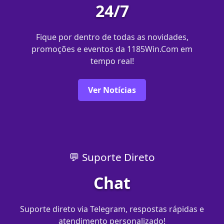
24/7
Fique por dentro de todas as novidades,
promoções e eventos da 1185Win.Com em
tempo real!
Ver Notícias
💬 Suporte Direto
Chat
Suporte direto via Telegram, respostas rápidas e
atendimento personalizado!