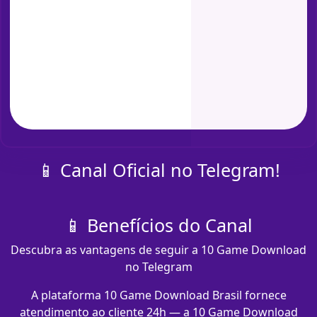
📱 Canal Oficial no Telegram!
📱 Benefícios do Canal
Descubra as vantagens de seguir a 10 Game Download
no Telegram
A plataforma 10 Game Download Brasil fornece
atendimento ao cliente 24h — a 10 Game Download