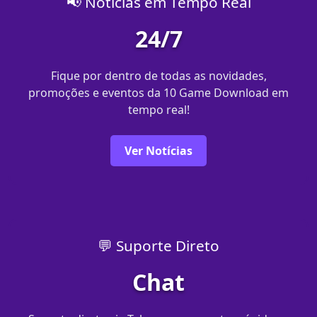
📢 Notícias em Tempo Real
24/7
Fique por dentro de todas as novidades,
promoções e eventos da 10 Game Download em
tempo real!
Ver Notícias
💬 Suporte Direto
Chat