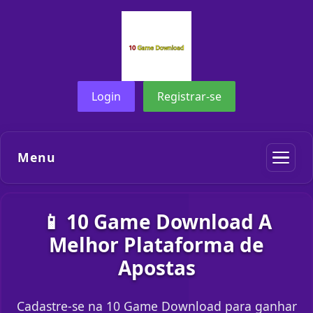
Login
Registrar-se
Menu
📱 10 Game Download A
Melhor Plataforma de
Apostas
Cadastre-se na 10 Game Download para ganhar