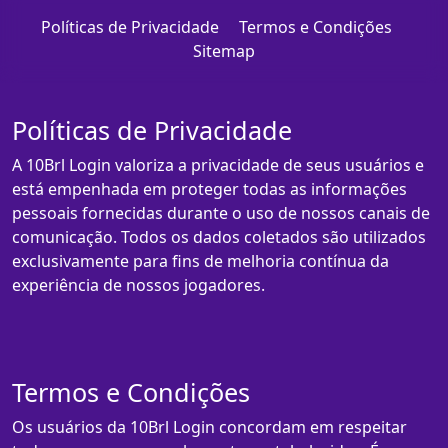
Políticas de Privacidade
Termos e Condições
Sitemap
Políticas de Privacidade
A 10Brl Login valoriza a privacidade de seus usuários e
está empenhada em proteger todas as informações
pessoais fornecidas durante o uso de nossos canais de
comunicação. Todos os dados coletados são utilizados
exclusivamente para fins de melhoria contínua da
experiência de nossos jogadores.
Termos e Condições
Os usuários da 10Brl Login concordam em respeitar