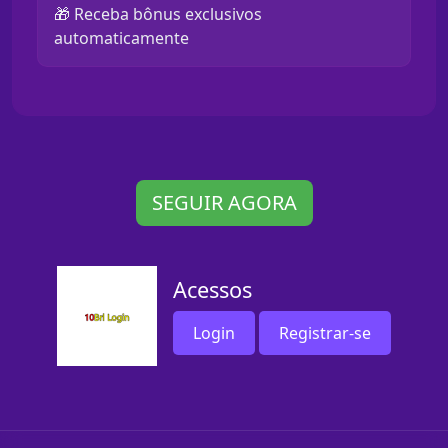
🎁 Receba bônus exclusivos
automaticamente
SEGUIR AGORA
Acessos
Login
Registrar-se