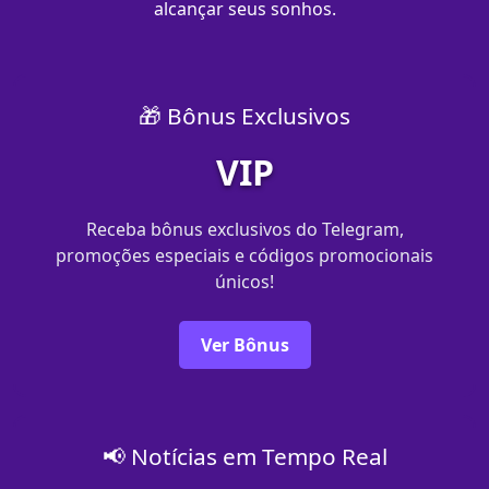
alcançar seus sonhos.
🎁 Bônus Exclusivos
VIP
Receba bônus exclusivos do Telegram,
promoções especiais e códigos promocionais
únicos!
Ver Bônus
📢 Notícias em Tempo Real