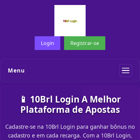
Login
Registrar-se
Menu
📱 10Brl Login A Melhor
Plataforma de Apostas
Cadastre-se na 10Brl Login para ganhar bônus no
cadastro e em cada recarga. Com a 10Brl Login,