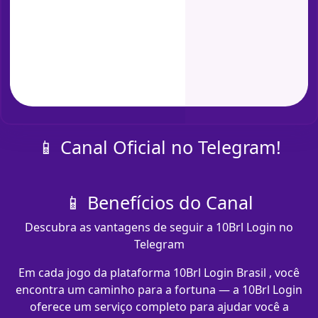
📱 Canal Oficial no Telegram!
📱 Benefícios do Canal
Descubra as vantagens de seguir a 10Brl Login no
Telegram
Em cada jogo da plataforma 10Brl Login Brasil , você
encontra um caminho para a fortuna — a 10Brl Login
oferece um serviço completo para ajudar você a