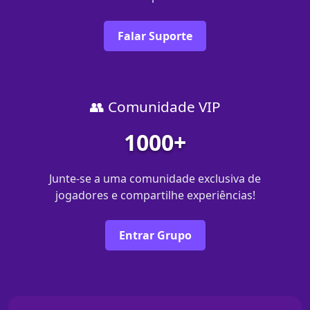
Falar Suporte
👥 Comunidade VIP
1000+
Junte-se a uma comunidade exclusiva de
jogadores e compartilhe experiências!
Entrar Grupo