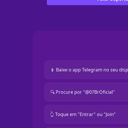
📱 Baixe o app Telegram no seu disp
🔍 Procure por "@07BrOficial"
👆 Toque em "Entrar" ou "Join"