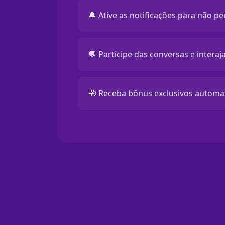
🔔 Ative as notificações para não p
💬 Participe das conversas e interaj
🎁 Receba bônus exclusivos autom