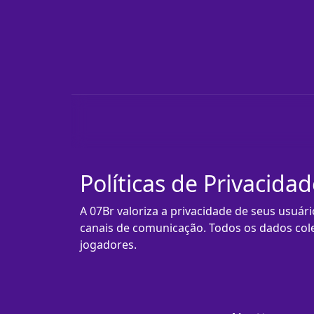
Políticas de Privacida
A 07Br valoriza a privacidade de seus usuá
canais de comunicação. Todos os dados cole
jogadores.