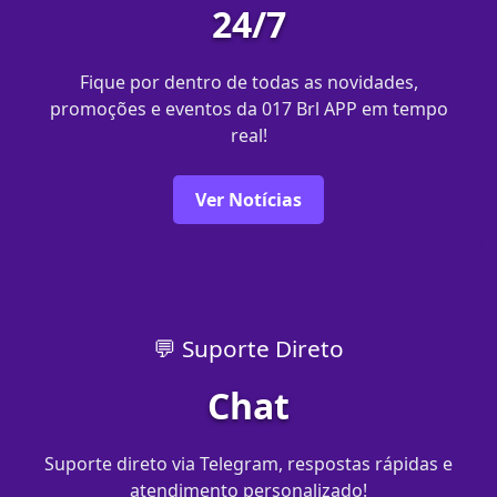
24/7
Fique por dentro de todas as novidades,
promoções e eventos da 017 Brl APP em tempo
real!
Ver Notícias
💬 Suporte Direto
Chat
Suporte direto via Telegram, respostas rápidas e
atendimento personalizado!