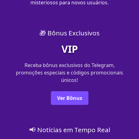
misteriosos para novos usuários.
🎁 Bônus Exclusivos
VIP
Receba bônus exclusivos do Telegram,
promoções especiais e códigos promocionais
únicos!
Ver Bônus
📢 Notícias em Tempo Real