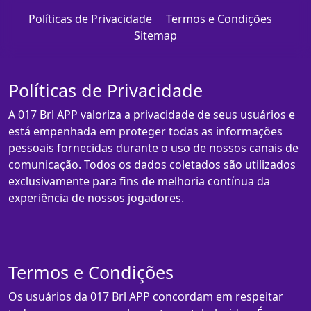
Políticas de Privacidade
Termos e Condições
Sitemap
Políticas de Privacidade
A 017 Brl APP valoriza a privacidade de seus usuários e
está empenhada em proteger todas as informações
pessoais fornecidas durante o uso de nossos canais de
comunicação. Todos os dados coletados são utilizados
exclusivamente para fins de melhoria contínua da
experiência de nossos jogadores.
Termos e Condições
Os usuários da 017 Brl APP concordam em respeitar