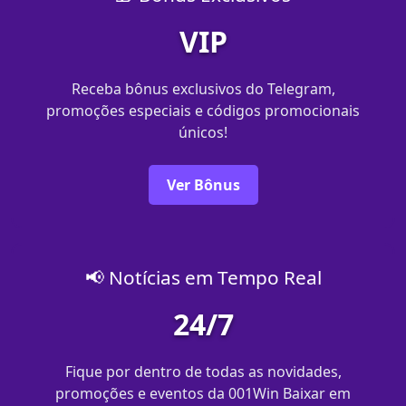
VIP
Receba bônus exclusivos do Telegram,
promoções especiais e códigos promocionais
únicos!
Ver Bônus
📢 Notícias em Tempo Real
24/7
Fique por dentro de todas as novidades,
promoções e eventos da 001Win Baixar em