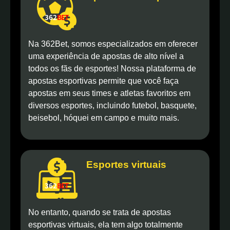
Na 362Bet, somos especializados em oferecer
uma experiência de apostas de alto nível a
todos os fãs de esportes! Nossa plataforma de
apostas esportivas permite que você faça
apostas em seus times e atletas favoritos em
diversos esportes, incluindo futebol, basquete,
beisebol, hóquei em campo e muito mais.
Esportes virtuais
No entanto, quando se trata de apostas
esportivas virtuais, ela tem algo totalmente