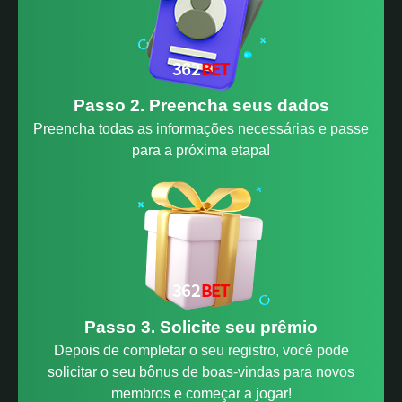
Passo 2. Preencha seus dados
Preencha todas as informações necessárias e passe
para a próxima etapa!
Passo 3. Solicite seu prêmio
Depois de completar o seu registro, você pode
solicitar o seu bônus de boas-vindas para novos
membros e começar a jogar!