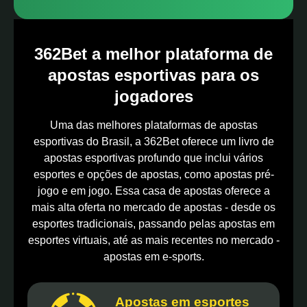
362Bet a melhor plataforma de
apostas esportivas para os
jogadores
Uma das melhores plataformas de apostas
esportivas do Brasil, a 362Bet oferece um livro de
apostas esportivas profundo que inclui vários
esportes e opções de apostas, como apostas pré-
jogo e em jogo. Essa casa de apostas oferece a
mais alta oferta no mercado de apostas - desde os
esportes tradicionais, passando pelas apostas em
esportes virtuais, até as mais recentes no mercado -
apostas em e-sports.
Apostas em esportes