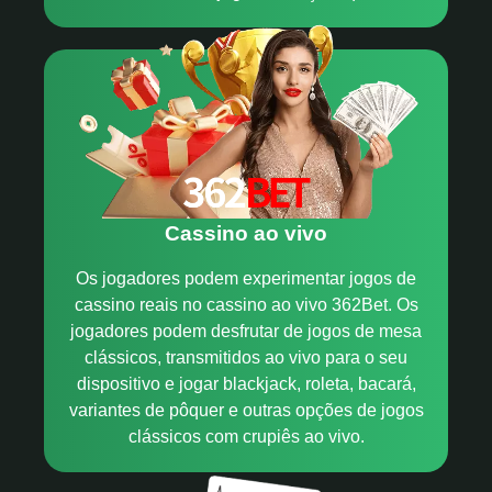
Cassino ao vivo
Os jogadores podem experimentar jogos de
cassino reais no cassino ao vivo 362Bet. Os
jogadores podem desfrutar de jogos de mesa
clássicos, transmitidos ao vivo para o seu
dispositivo e jogar blackjack, roleta, bacará,
variantes de pôquer e outras opções de jogos
clássicos com crupiês ao vivo.