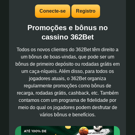
Conecte-se
Registro
Promoções e bônus no
cassino 362Bet
Todos os novos clientes do 362Bet têm direito a
um bônus de boas-vindas, que pode ser um
bônus de primeiro depósito ou rodadas grátis em
um caça-níqueis. Além disso, para todos os
jogadores atuais, o 362Bet organiza
regularmente promoções como bônus de
recarga, rodadas grátis, cashback, etc. Também
contamos com um programa de fidelidade por
meio do qual os jogadores podem desfrutar de
vários bônus e benefícios.