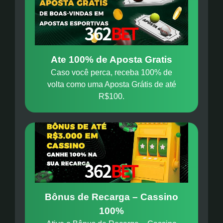
Ate 100% de Aposta Gratis
Caso você perca, receba 100% de
volta como uma Aposta Grátis de até
R$100.
Bônus de Recarga – Cassino
100%